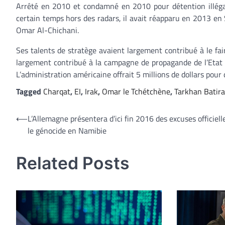
Arrêté en 2010 et condamné en 2010 pour détention illégale
certain temps hors des radars, il avait réapparu en 2013 en 
Omar Al-Chichani.
Ses talents de stratège avaient largement contribué à le fa
largement contribué à la campagne de propagande de l’Etat
L’administration américaine offrait 5 millions de dollars pour
Tagged
Charqat
,
EI
,
Irak
,
Omar le Tchétchène
,
Tarkhan Batira
Navigation
⟵
L’Allemagne présentera d’ici fin 2016 des excuses officiell
le génocide en Namibie
de
l’article
Related Posts