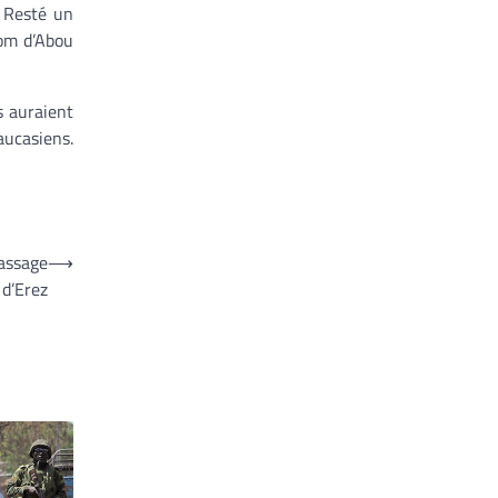
. Resté un
nom d’Abou
s auraient
aucasiens.
passage
⟶
d’Erez