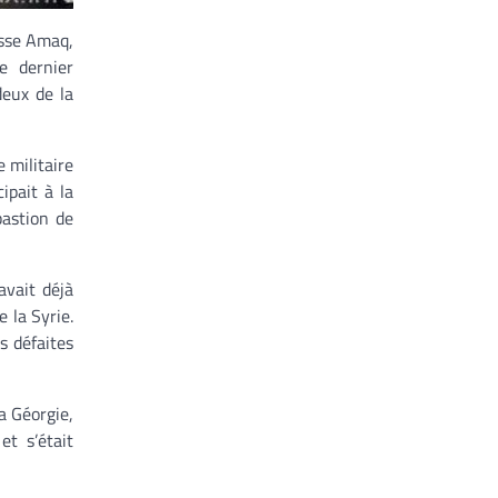
esse Amaq,
e dernier
deux de la
 militaire
cipait à la
bastion de
avait déjà
 la Syrie.
s défaites
a Géorgie,
t s’était