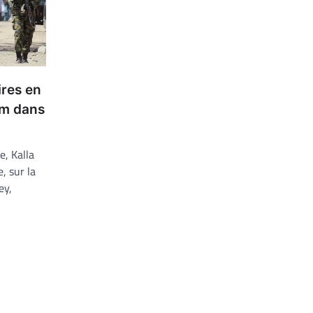
ires en
am dans
e, Kalla
, sur la
ey,