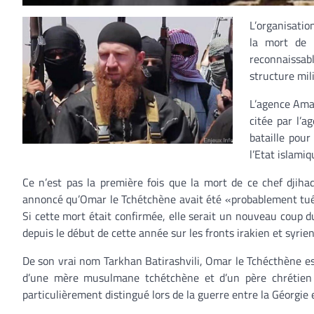
L’organisatio
la mort de 
reconnaissab
structure mil
L’agence Amaq
citée par l’a
bataille pour
l’Etat islamiq
Ce n’est pas la première fois que la mort de ce chef djiha
annoncé qu’Omar le Tchétchène avait été «probablement tué
Si cette mort était confirmée, elle serait un nouveau coup 
depuis le début de cette année sur les fronts irakien et syrien
De son vrai nom Tarkhan Batirashvili, Omar le Tchécthène es
d’une mère musulmane tchétchène et d’un père chrétien g
particulièrement distingué lors de la guerre entre la Géorgie 