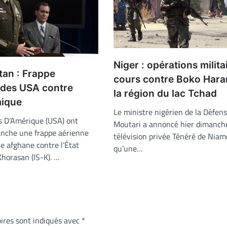
Niger : opérations milita
tan : Frappe
cours contre Boko Har
 des USA contre
la région du lac Tchad
mique
Le ministre nigérien de la Défens
s D’Amérique (USA) ont
Moutari a annoncé hier dimanche
nche une frappe aérienne
télévision privée Ténéré de Niam
le afghane contre l’État
qu’une…
Khorasan (IS-K). …
ires sont indiqués avec
*