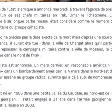
n de l’Etat islamique a annoncé mercredi, à travers l’agence de pr
l’un de ses chefs militaires en Irak, Omar le Tchétchène. C
le à sa longue barbe rousse, était considéré comme le numéro 
itaire du groupe djihadiste.
 ne précise pas la date exacte de la mort mais d’après une source
gence, il aurait été tué «dans la ville de Charqat alors qu’il parti
 repousser la campagne militaire contre la ville de Mossoul, le 
ue dans le nord de l’Irak».
diste est annoncée. En mars dernier, un responsable américain 
» dans un bombardement américain le 4 mars dans le nord-est de
dur asséné au groupe radical sunnite qui a déjà subi de nombreuse
.
t né en 1986 dans une petite vallée du Caucase, au nord-est de l
éorgien. Il s’était engagé à 21 ans dans l’armée géorgienne e
et la Russie en 2008.