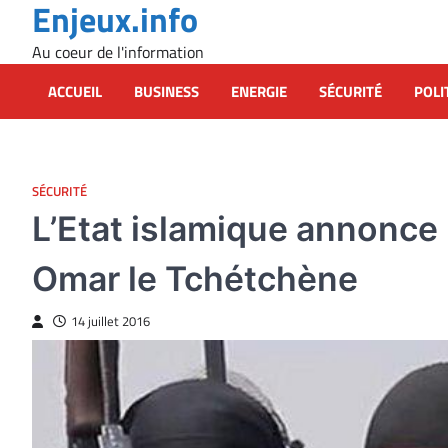
Enjeux.info
Skip
to
Au coeur de l'information
content
ACCUEIL
BUSINESS
ENERGIE
SÉCURITÉ
POLI
SÉCURITÉ
L’Etat islamique annonce 
Omar le Tchétchène
14 juillet 2016