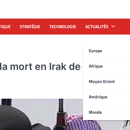
TIQUE
STRATÉGIE
TECHNOLOGIE
ACTUALITÉS
Europe
la mort en Irak de son chef
Afrique
Moyen Orient
Amérique
Monde