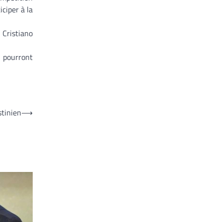
ciper à la
 Cristiano
 pourront
stinien
⟶