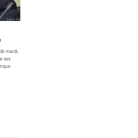
é
dé mardi,
e ses
anque