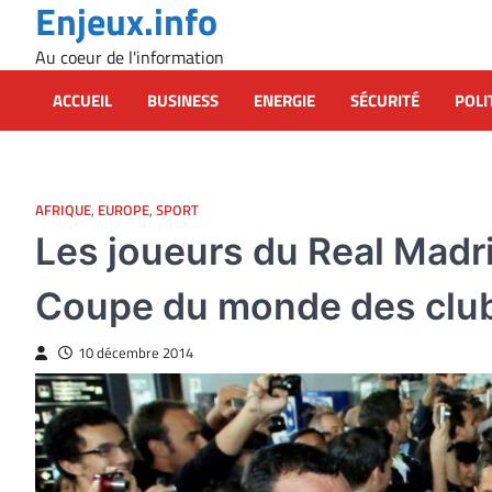
Enjeux.info
Skip
to
Au coeur de l'information
content
ACCUEIL
BUSINESS
ENERGIE
SÉCURITÉ
POLI
AFRIQUE
,
EUROPE
,
SPORT
Les joueurs du Real Madri
Coupe du monde des clu
10 décembre 2014