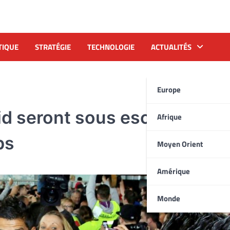
TIQUE
STRATÉGIE
TECHNOLOGIE
ACTUALITÉS
Europe
d seront sous escorte à la
Afrique
bs
Moyen Orient
Amérique
Monde