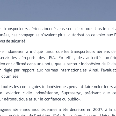
s transporteurs aériens indonésiens sont de retour dans le ciel 
nées, ces compagnies n’avaient plus l’autorisation de voler aux 
ons de sécurité.
le indonésien a indiqué lundi, que les transporteurs aériens d
servir les aéroports des USA. En effet, des autorités améri
ien ont affirmé dans une note, que le secteur indonésien de l’aviat
n règle par rapport aux normes internationales. Ainsi, l’évalua
é optimisée.
 toutes les compagnies indonésiennes peuvent faire voler leurs 
e l’aviation civile indonésienne, Suprasetyo, précisant que c
eur aéronautique et sur la confiance du public».
pagnies aériennes indonésiennes a été décrétée en 2007, à la s
érale américaine de l’aviation (FAA). A la même époque, l’Union 