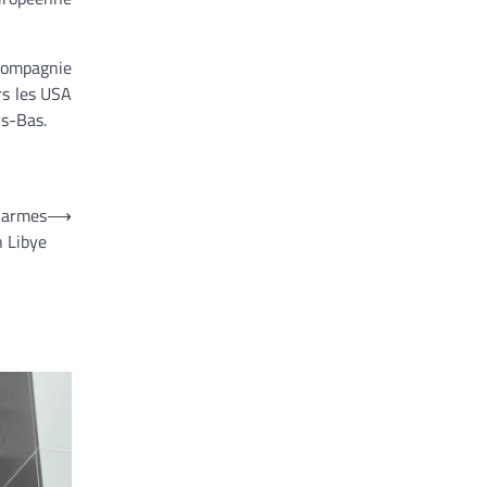
 compagnie
rs les USA
ys-Bas.
s armes
⟶
 Libye