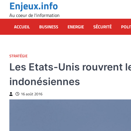
Enjeux.info
Skip
to
Au coeur de l'information
content
ACCUEIL
BUSINESS
ENERGIE
SÉCURITÉ
POLI
STRATÉGIE
Les Etats-Unis rouvrent 
indonésiennes
16 août 2016