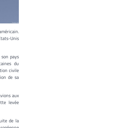
américain.
Etats-Unis
e son pays
caines du
ion civile
tion de sa
avions aux
ette levée
uite de la
Européenne