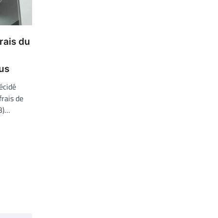
rais du
us
écidé
frais de
TB)…