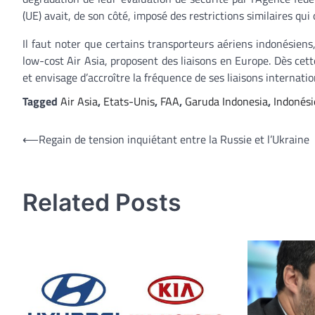
(UE) avait, de son côté, imposé des restrictions similaires qu
Il faut noter que certains transporteurs aériens indonésien
low-cost Air Asia, proposent des liaisons en Europe. Dès ce
et envisage d’accroître la fréquence de ses liaisons internat
Tagged
Air Asia
,
Etats-Unis
,
FAA
,
Garuda Indonesia
,
Indonési
Navigation
⟵
Regain de tension inquiétant entre la Russie et l’Ukraine
de
l’article
Related Posts