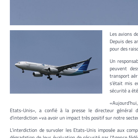
Les avions de
Depuis des an
pour des rais
Un responsab
peuvent des
transport aér
s’était mis e
sécurité a ét
«Aujourd’hui,
Etats-Unis», a confié à la presse le directeur général d
d’interdiction «va avoir un impact très positif sur notre sect
L’interdiction de survoler les Etats-Unis imposée aux com
dégradation de leur évaluation de sécurité par l’Agence féd