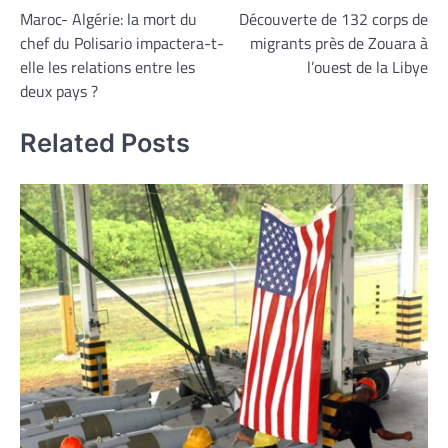
Maroc- Algérie: la mort du
Découverte de 132 corps de
de
chef du Polisario impactera-t-
migrants près de Zouara à
l’article
elle les relations entre les
l’ouest de la Libye
deux pays ?
Related Posts