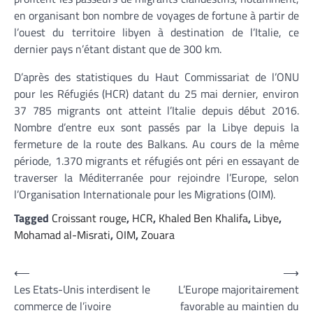
en organisant bon nombre de voyages de fortune à partir de
l’ouest du territoire libyen à destination de l’Italie, ce
dernier pays n’étant distant que de 300 km.
D’après des statistiques du Haut Commissariat de l’ONU
pour les Réfugiés (HCR) datant du 25 mai dernier, environ
37 785 migrants ont atteint l’Italie depuis début 2016.
Nombre d’entre eux sont passés par la Libye depuis la
fermeture de la route des Balkans. Au cours de la même
période, 1.370 migrants et réfugiés ont péri en essayant de
traverser la Méditerranée pour rejoindre l’Europe, selon
l’Organisation Internationale pour les Migrations (OIM).
Tagged
Croissant rouge
,
HCR
,
Khaled Ben Khalifa
,
Libye
,
Mohamad al-Misrati
,
OIM
,
Zouara
Navigation
⟵
⟶
Les Etats-Unis interdisent le
L’Europe majoritairement
de
commerce de l’ivoire
favorable au maintien du