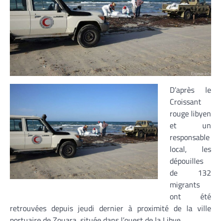
D’après le
Croissant
rouge libyen
et un
responsable
local, les
dépouilles
de 132
migrants
ont été
retrouvées depuis jeudi dernier à proximité de la ville
portuaire de Zouara, située dans l’ouest de la Libye.