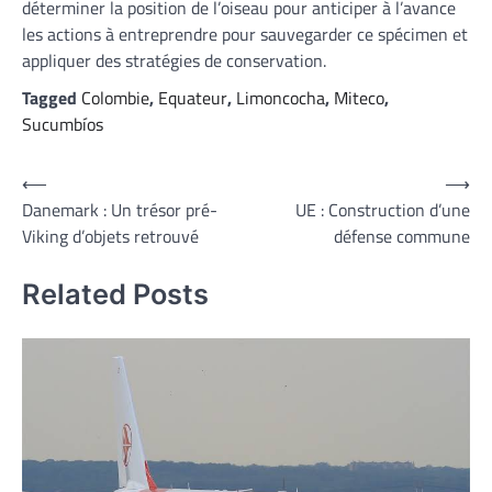
déterminer la position de l’oiseau pour anticiper à l’avance
les actions à entreprendre pour sauvegarder ce spécimen et
appliquer des stratégies de conservation.
Tagged
Colombie
,
Equateur
,
Limoncocha
,
Miteco
,
Sucumbíos
Navigation
⟵
⟶
Danemark : Un trésor pré-
UE : Construction d’une
de
Viking d’objets retrouvé
défense commune
l’article
Related Posts