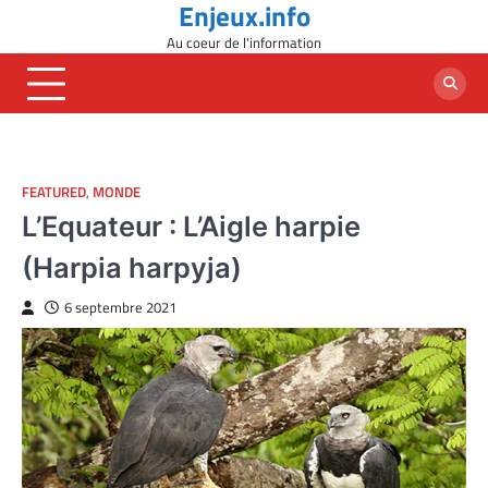
Enjeux.info
Skip
to
Au coeur de l'information
content
FEATURED
,
MONDE
L’Equateur : L’Aigle harpie
(Harpia harpyja)
6 septembre 2021