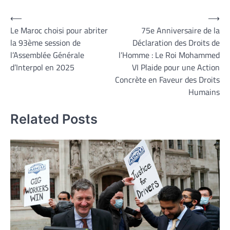
Navigation
⟵
⟶
Le Maroc choisi pour abriter
75e Anniversaire de la
de
la 93ème session de
Déclaration des Droits de
l’article
l’Assemblée Générale
l’Homme : Le Roi Mohammed
d’Interpol en 2025
VI Plaide pour une Action
Concrète en Faveur des Droits
Humains
Related Posts