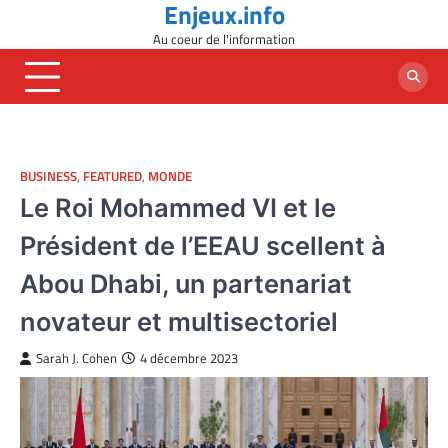
Enjeux.info
Skip
to
Au coeur de l'information
content
BUSINESS
,
FEATURED
,
MONDE
Le Roi Mohammed VI et le
Président de l’EEAU scellent à
Abou Dhabi, un partenariat
novateur et multisectoriel
Sarah J. Cohen
4 décembre 2023