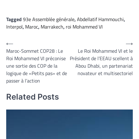
Tagged
93e Assemblée générale
,
Abdellatif Hammouchi
,
Interpol
,
Maroc
,
Marrakech
,
roi Mohammed VI
Navigation
⟵
⟶
Maroc-Sommet COP28 : Le
Le Roi Mohammed VI et le
de
Roi Mohammed VI préconise
Président de l’EEAU scellent à
l’article
une sortie des COP de la
Abou Dhabi, un partenariat
logique de «Petits pas» et de
novateur et multisectoriel
passer à l’action
Related Posts