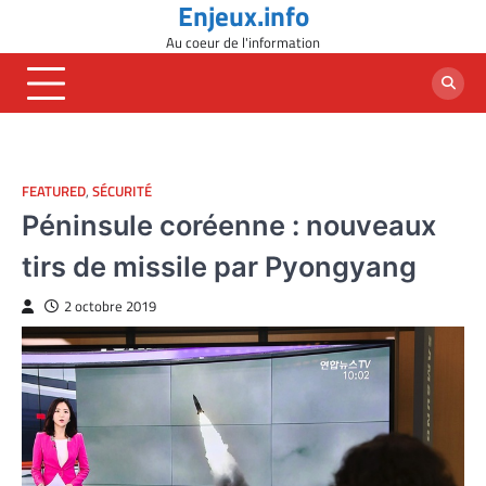
Enjeux.info
Skip
to
Au coeur de l'information
content
FEATURED
,
SÉCURITÉ
Péninsule coréenne : nouveaux
tirs de missile par Pyongyang
2 octobre 2019