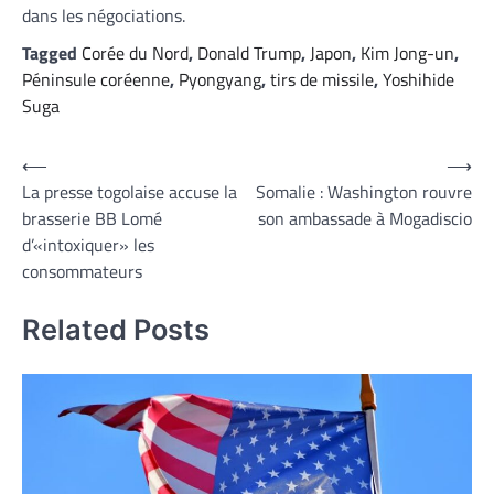
dans les négociations.
Tagged
Corée du Nord
,
Donald Trump
,
Japon
,
Kim Jong-un
,
Péninsule coréenne
,
Pyongyang
,
tirs de missile
,
Yoshihide
Suga
Navigation
⟵
⟶
La presse togolaise accuse la
Somalie : Washington rouvre
de
brasserie BB Lomé
son ambassade à Mogadiscio
l’article
d’«intoxiquer» les
consommateurs
Related Posts