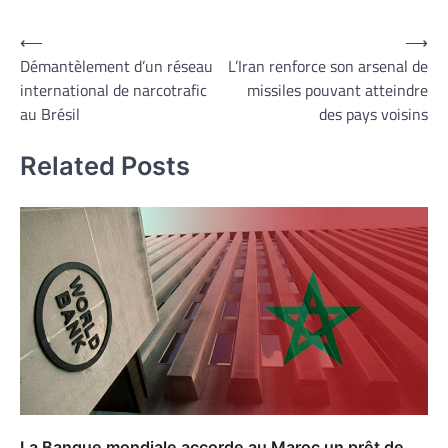
Navigation
⟵
⟶
Démantèlement d’un réseau
L’Iran renforce son arsenal de
de
international de narcotrafic
missiles pouvant atteindre
l’article
au Brésil
des pays voisins
Related Posts
La Banque mondiale accorde au Maroc un prêt de