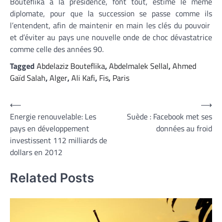
Bouteflika à la présidence, font tout, estime le même
diplomate, pour que la succession se passe comme ils
l’entendent, afin de maintenir en main les clés du pouvoir
et d’éviter au pays une nouvelle onde de choc dévastatrice
comme celle des années 90.
Tagged
Abdelaziz Bouteflika
,
Abdelmalek Sellal
,
Ahmed
Gaïd Salah
,
Alger
,
Ali Kafi
,
Fis
,
Paris
Navigation
⟵
⟶
Energie renouvelable: Les
Suède : Facebook met ses
de
pays en développement
données au froid
l’article
investissent 112 milliards de
dollars en 2012
Related Posts