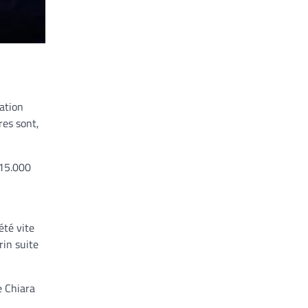
ation
res sont,
 15.000
été vite
rin suite
e Chiara