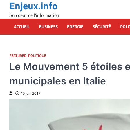
Enjeux.info
Skip
to
Au coeur de l'information
content
ACCUEIL
BUSINESS
ENERGIE
SÉCURITÉ
POLI
FEATURED
,
POLITIQUE
Le Mouvement 5 étoiles es
municipales en Italie
15 juin 2017