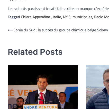
Les votants paraissent insatisfaits suite au manque d’expéri
Tagged
Chiara Appendina.
,
Italie
,
M5S
,
municipales
,
Paolo M
Navigation
⟵
Corée du Sud : le succès du groupe chimique belge Solvay
de
l’article
Related Posts