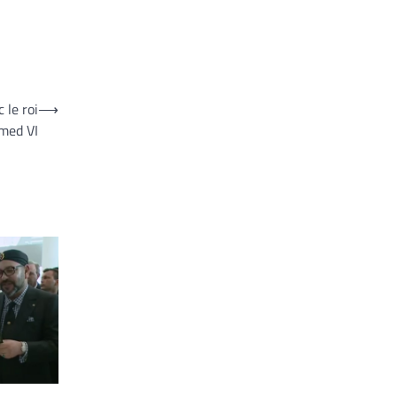
 le roi
⟶
ed VI