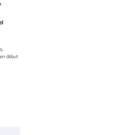
V
l
s,
en début