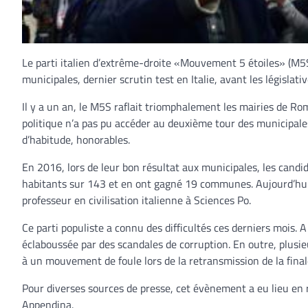
Le parti italien d’extrême-droite «Mouvement 5 étoiles» (M5
municipales, dernier scrutin test en Italie, avant les législat
Il y a un an, le M5S raflait triomphalement les mairies de Ro
politique n’a pas pu accéder au deuxième tour des municipale
d’habitude, honorables.
En 2016, lors de leur bon résultat aux municipales, les can
habitants sur 143 et en ont gagné 19 communes. Aujourd’hui,
professeur en civilisation italienne à Sciences Po.
Ce parti populiste a connu des difficultés ces derniers mois. A 
éclaboussée par des scandales de corruption. En outre, plusie
à un mouvement de foule lors de la retransmission de la fina
Pour diverses sources de presse, cet évènement a eu lieu en 
Appendina.