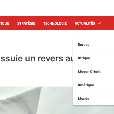
TIQUE
STRATÉGIE
TECHNOLOGIE
ACTUALITÉS
Europe
suie un revers au 1er tour
Afrique
Moyen Orient
Amérique
Monde