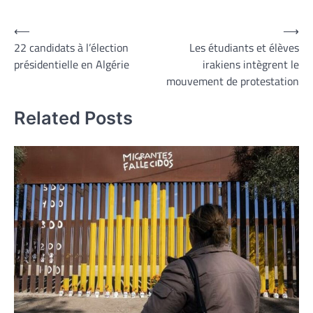
Navigation
⟵
⟶
22 candidats à l’élection
Les étudiants et élèves
de
présidentielle en Algérie
irakiens intègrent le
l’article
mouvement de protestation
Related Posts