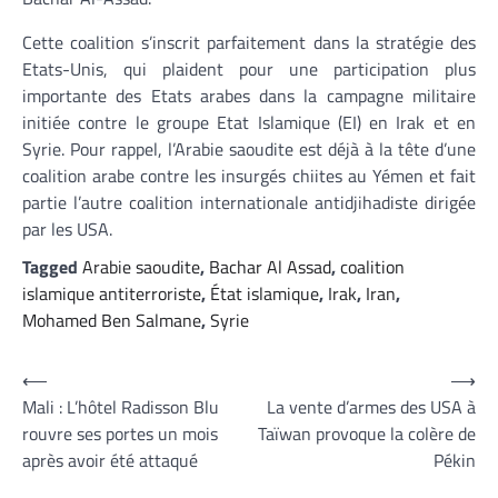
Cette coalition s’inscrit parfaitement dans la stratégie des
Etats-Unis, qui plaident pour une participation plus
importante des Etats arabes dans la campagne militaire
initiée contre le groupe Etat Islamique (EI) en Irak et en
Syrie. Pour rappel, l’Arabie saoudite est déjà à la tête d’une
coalition arabe contre les insurgés chiites au Yémen et fait
partie l’autre coalition internationale antidjihadiste dirigée
par les USA.
Tagged
Arabie saoudite
,
Bachar Al Assad
,
coalition
islamique antiterroriste
,
État islamique
,
Irak
,
Iran
,
Mohamed Ben Salmane
,
Syrie
Navigation
⟵
⟶
Mali : L’hôtel Radisson Blu
La vente d’armes des USA à
de
rouvre ses portes un mois
Taïwan provoque la colère de
l’article
après avoir été attaqué
Pékin