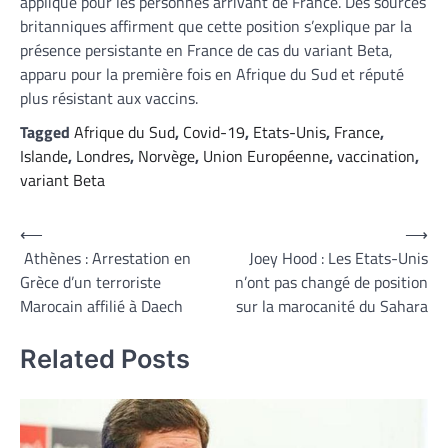
appliqué pour les personnes arrivant de France. Des sources
britanniques affirment que cette position s’explique par la
présence persistante en France de cas du variant Beta,
apparu pour la première fois en Afrique du Sud et réputé
plus résistant aux vaccins.
Tagged
Afrique du Sud
,
Covid-19
,
Etats-Unis
,
France
,
Islande
,
Londres
,
Norvège
,
Union Européenne
,
vaccination
,
variant Beta
Navigation
⟵
⟶
Athènes : Arrestation en
Joey Hood : Les Etats-Unis
de
Grèce d’un terroriste
n’ont pas changé de position
l’article
Marocain affilié à Daech
sur la marocanité du Sahara
Related Posts