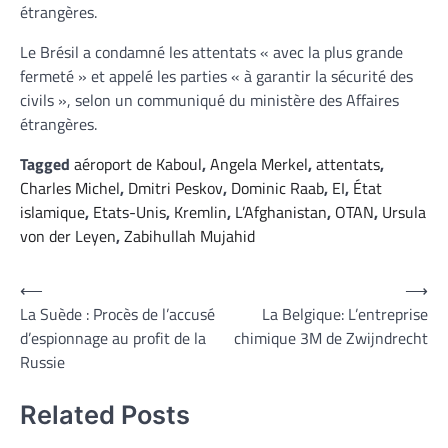
étrangères.
Le Brésil a condamné les attentats « avec la plus grande
fermeté » et appelé les parties « à garantir la sécurité des
civils », selon un communiqué du ministère des Affaires
étrangères.
Tagged
aéroport de Kaboul
,
Angela Merkel
,
attentats
,
Charles Michel
,
Dmitri Peskov
,
Dominic Raab
,
EI
,
État
islamique
,
Etats-Unis
,
Kremlin
,
L’Afghanistan
,
OTAN
,
Ursula
von der Leyen
,
Zabihullah Mujahid
Navigation
⟵
⟶
La Suède : Procès de l’accusé
La Belgique: L’entreprise
de
d’espionnage au profit de la
chimique 3M de Zwijndrecht
l’article
Russie
Related Posts