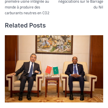
première usine intégrée au
négociations sur le Barrage
l’article
monde à produire des
du Nil
carburants neutres en CO2
Related Posts