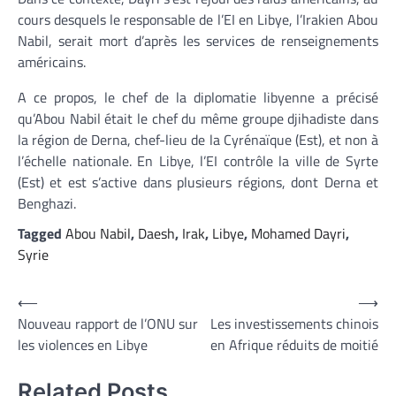
cours desquels le responsable de l’EI en Libye, l’Irakien Abou
Nabil, serait mort d’après les services de renseignements
américains.
A ce propos, le chef de la diplomatie libyenne a précisé
qu’Abou Nabil était le chef du même groupe djihadiste dans
la région de Derna, chef-lieu de la Cyrénaïque (Est), et non à
l’échelle nationale. En Libye, l’EI contrôle la ville de Syrte
(Est) et est s’active dans plusieurs régions, dont Derna et
Benghazi.
Tagged
Abou Nabil
,
Daesh
,
Irak
,
Libye
,
Mohamed Dayri
,
Syrie
Navigation
⟵
⟶
Nouveau rapport de l’ONU sur
Les investissements chinois
de
les violences en Libye
en Afrique réduits de moitié
l’article
Related Posts