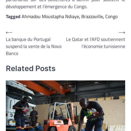
développement et l’émergence du Congo.
Tagged
Ahmadou Moustapha Ndiaye
,
Brazzaville
,
Congo
Navigation
⟵
⟶
La banque du Portugal
Le Qatar et l’AFD soutiennent
de
suspend la vente de la Novo
l’économie tunisienne
l’article
Banco
Related Posts