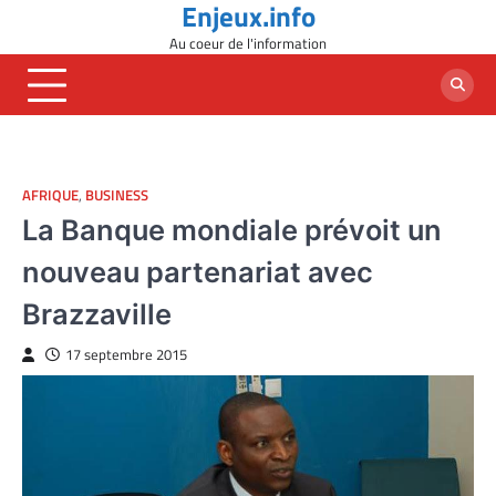
Enjeux.info
Skip
to
Au coeur de l'information
content
AFRIQUE
,
BUSINESS
La Banque mondiale prévoit un
nouveau partenariat avec
Brazzaville
17 septembre 2015