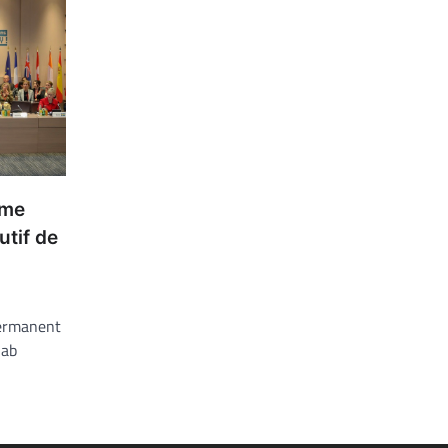
ème
utif de
ermanent
hab