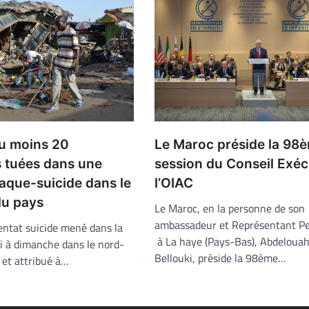
au moins 20
Le Maroc préside la 98
 tuées dans une
session du Conseil Exéc
aque-suicide dans le
l’OIAC
du pays
Le Maroc, en la personne de son
ambassadeur et Représentant P
entat suicide mené dans la
à La haye (Pays-Bas), Abdeloua
i à dimanche dans le nord-
Bellouki, préside la 98ème…
 et attribué à…