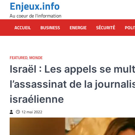
Enjeux.info
Skip
to
Au coeur de l'information
content
ACCUEIL
BUSINESS
ENERGIE
SÉCURITÉ
POLI
FEATURED
,
MONDE
Israël : Les appels se mul
l’assassinat de la journali
israélienne
12 mai 2022