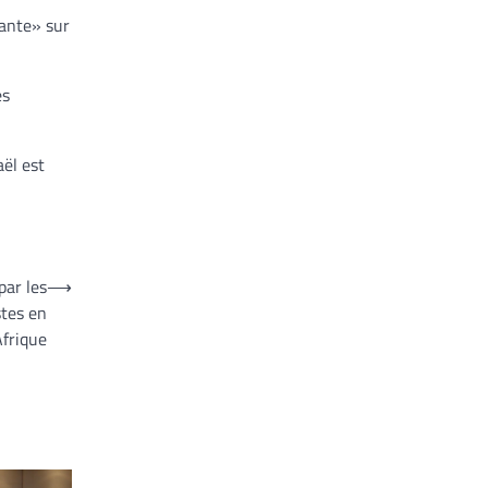
ante» sur
es
aël est
par les
⟶
stes en
Afrique