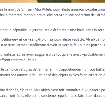
rès la mort de Shireen Abu Akleh, journaliste américano-palestini
 balle mercredi matin alors qu’elle couvrait une opération de l’arm
ner la dépouille, la journaliste a été tuée d’une balle dans la tête
n délibérée» et de «sang-froid» sa journaliste vedette. Ali al-Samo
a accusé l’armée israélienne d’avoir ouvert le feu sur les journali
journaliste, après avoir suggéré plus tôt qu’elle avait «probableme
’affrontements à Jénine.
 le camp de réfugiés de Jénine, afin «d’appréhender» un combatta
iens ont ouvert le feu et lancé des objets explosifs en direction 
ne d’année, Shireen Abu Akleh s’est fait connaître à Al Jazeera po
sans frontières, elle est le septième reporter à se faire tuer dans l