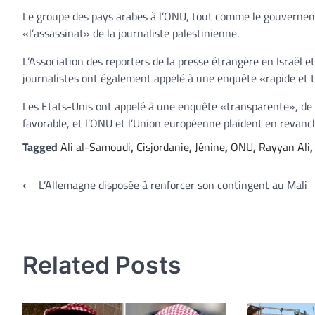
Le groupe des pays arabes à l’ONU, tout comme le gouvernem
«l’assassinat» de la journaliste palestinienne.
L’Association des reporters de la presse étrangère en Israël et
journalistes ont également appelé à une enquête «rapide et
Les Etats-Unis ont appelé à une enquête «transparente», de pr
favorable, et l’ONU et l’Union européenne plaident en revan
Tagged
Ali al-Samoudi
,
Cisjordanie
,
Jénine
,
ONU
,
Rayyan Ali
Navigation
⟵
L’Allemagne disposée à renforcer son contingent au Mali
de
l’article
Related Posts