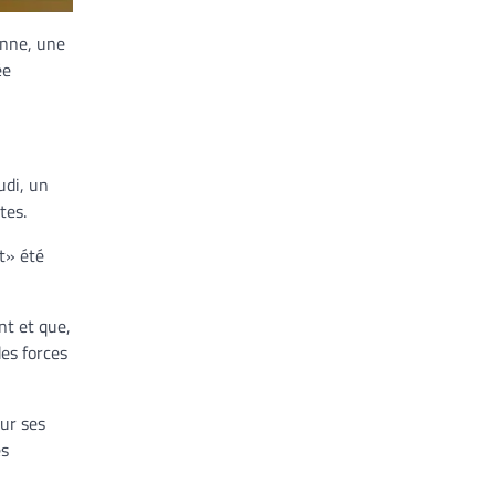
enne, une
ée
.
udi, un
stes.
nt» été
nt et que,
des forces
ur ses
es