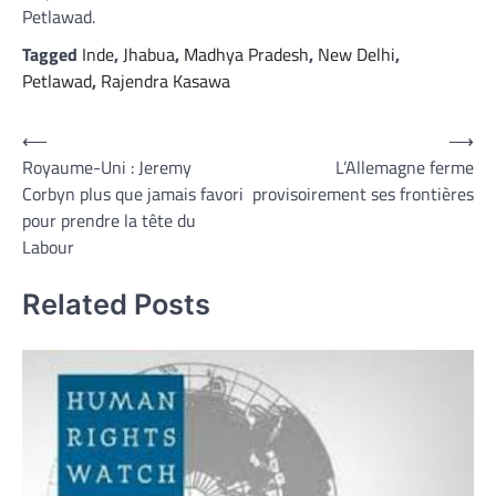
Petlawad.
Tagged
Inde
,
Jhabua
,
Madhya Pradesh
,
New Delhi
,
Petlawad
,
Rajendra Kasawa
Navigation
⟵
⟶
Royaume-Uni : Jeremy
L’Allemagne ferme
de
Corbyn plus que jamais favori
provisoirement ses frontières
l’article
pour prendre la tête du
Labour
Related Posts