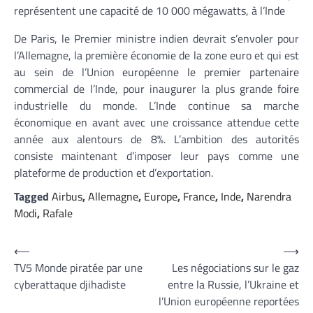
représentent une capacité de 10 000 mégawatts, à l’Inde
De Paris, le Premier ministre indien devrait s’envoler pour
l’Allemagne, la première économie de la zone euro et qui est
au sein de l’Union européenne le premier partenaire
commercial de l’Inde, pour inaugurer la plus grande foire
industrielle du monde. L’Inde continue sa marche
économique en avant avec une croissance attendue cette
année aux alentours de 8%. L’ambition des autorités
consiste maintenant d’imposer leur pays comme une
plateforme de production et d’exportation.
Tagged
Airbus
,
Allemagne
,
Europe
,
France
,
Inde
,
Narendra
Modi
,
Rafale
Navigation
⟵
⟶
TV5 Monde piratée par une
Les négociations sur le gaz
de
cyberattaque djihadiste
entre la Russie, l’Ukraine et
l’article
l’Union européenne reportées