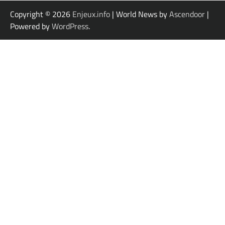
Copyright © 2026
Enjeux.info
| World News by
Ascendoor
|
Powered by
WordPress
.