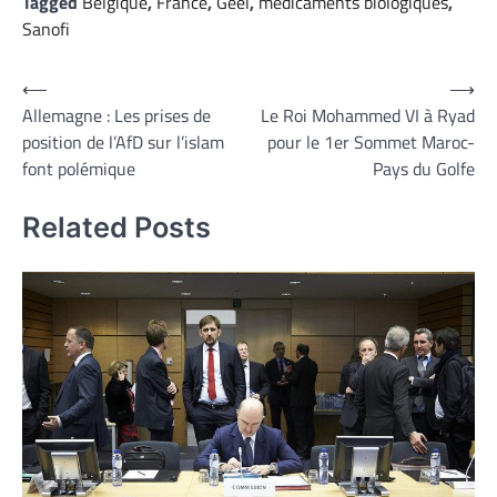
Tagged
Belgique
,
France
,
Geel
,
médicaments biologiques
,
Sanofi
Navigation
⟵
⟶
Allemagne : Les prises de
Le Roi Mohammed VI à Ryad
de
position de l’AfD sur l’islam
pour le 1er Sommet Maroc-
l’article
font polémique
Pays du Golfe
Related Posts