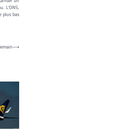
ganiser un
u. L’ONS,
e plus bas
 demain
⟶