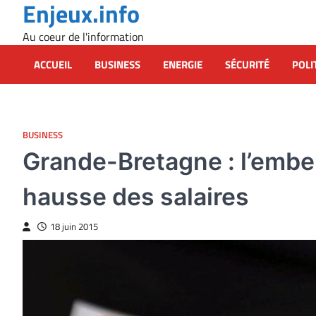
Enjeux.info
Skip
to
Au coeur de l'information
content
ACCUEIL
BUSINESS
ENERGIE
SÉCURITÉ
POLI
BUSINESS
Grande-Bretagne : l’embel
hausse des salaires
18 juin 2015