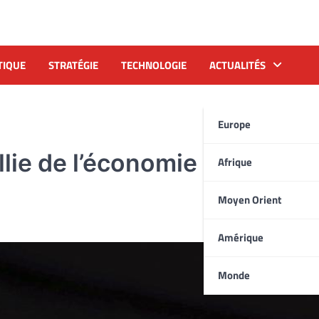
TIQUE
STRATÉGIE
TECHNOLOGIE
ACTUALITÉS
Europe
lie de l’économie passe par
Afrique
Moyen Orient
Amérique
Monde