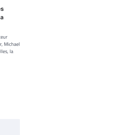
es
la
teur
ir, Michael
les, la