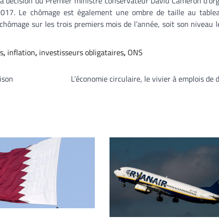
 la décision du Premier ministre conservateur David Cameron d’or
 2017. Le chômage est également une ombre de taille au tablea
de chômage sur les trois premiers mois de l’année, soit son niveau l
es
,
inflation
,
investisseurs obligataires
,
ONS
ison
L’économie circulaire, le vivier à emplois de