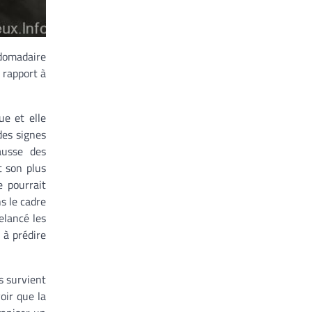
domadaire
 rapport à
ue et elle
des signes
ausse des
t son plus
e pourrait
s le cadre
elancé les
 à prédire
s survient
oir que la