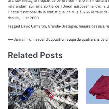
Grande-Bretagne risquait de perdre son « triple A » suite à
référendum sur une sortie de l’Union européenne d’ici à
l’institut national de la statistique, calcule à 5.5% le taux 
depuis juillet 2008.
Tagged
David Cameron
,
Grande-Bretagne
,
hausse des salair
Navigation
⟵
Bahreïn : un leader d’opposition écope de quatre ans de pr
de
Related Posts
l’article