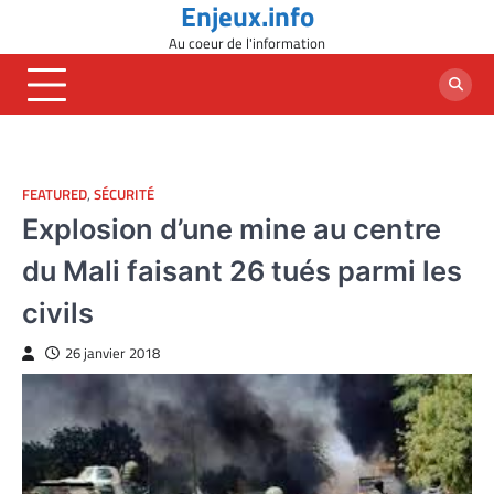
Enjeux.info
Skip
to
Au coeur de l'information
content
FEATURED
,
SÉCURITÉ
Explosion d’une mine au centre
du Mali faisant 26 tués parmi les
civils
26 janvier 2018