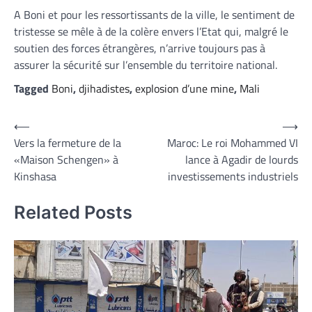
A Boni et pour les ressortissants de la ville, le sentiment de
tristesse se mêle à de la colère envers l’Etat qui, malgré le
soutien des forces étrangères, n’arrive toujours pas à
assurer la sécurité sur l’ensemble du territoire national.
Tagged
Boni
,
djihadistes
,
explosion d’une mine
,
Mali
Navigation
⟵
⟶
Vers la fermeture de la
Maroc: Le roi Mohammed VI
de
«Maison Schengen» à
lance à Agadir de lourds
l’article
Kinshasa
investissements industriels
Related Posts