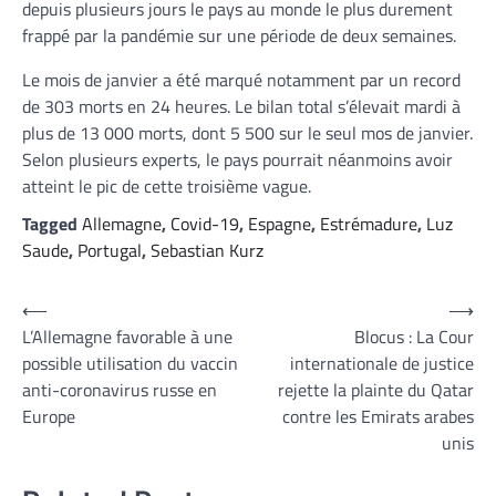
depuis plusieurs jours le pays au monde le plus durement
frappé par la pandémie sur une période de deux semaines.
Le mois de janvier a été marqué notamment par un record
de 303 morts en 24 heures. Le bilan total s’élevait mardi à
plus de 13 000 morts, dont 5 500 sur le seul mos de janvier.
Selon plusieurs experts, le pays pourrait néanmoins avoir
atteint le pic de cette troisième vague.
Tagged
Allemagne
,
Covid-19
,
Espagne
,
Estrémadure
,
Luz
Saude
,
Portugal
,
Sebastian Kurz
Navigation
⟵
⟶
L’Allemagne favorable à une
Blocus : La Cour
de
possible utilisation du vaccin
internationale de justice
l’article
anti-coronavirus russe en
rejette la plainte du Qatar
Europe
contre les Emirats arabes
unis