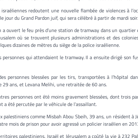
 israéliennes redoutent une nouvelle flambée de violences à l’o
e jour du Grand Pardon juif, qui sera célébré à partir de mardi soir
n a ouvert le feu près d’une station de tramway dans un quartier d
érusalem où se trouvent plusieurs administrations et des colonies
lques dizaines de mètres du siège de la police israélienne.
 personnes qui attendaient le tramway. Il a ensuite dirigé son fus
es personnes blessées par les tirs, transportées à l’hôpital da
 de 29 ans, et Levana Melihi, une retraitée de 60 ans.
tres personnes ont été moins gravement blessées, dont trois par
t a été percutée par le véhicule de l’assaillant.
iaux palestiniens comme Misbah Abou Sbeih, 39 ans, un résident à 
tre mois de prison pour avoir agressé un policier israélien en 201
ritoires palestiniens, Israël et Jérusalem a coûté la vie à 232 Pal