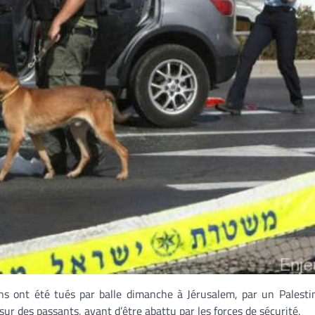
ens ont été tués par balle dimanche à Jérusalem, par un Palesti
sur des passants, avant d’être abattu par les forces de sécurité.