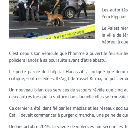
Les autorités
Yom Kippour, l
Le Palestinie
la ville de J
hébreu, à que
C’est depuis son véhicule que l’homme a ouvert le feu sur les
policiers lancés à sa poursuite avant d’être abattu.
Le porte-parole de l’hôpital Hadassah a indiqué que deux d
critique, sont décédées. Il s’agit de Yossef Kirma, un policier
Un nouveau bilan des services de secours révèle que cinq au
deux autres lorsque la voiture dans laquelle elles se trouvaien
Ce dernier a été identifié par les médias et les réseaux soc
Est. Il devait commencer à purger dimanche, une peine de qua
Depuis octobre 2015, la vague de violences qui secoue les Ter