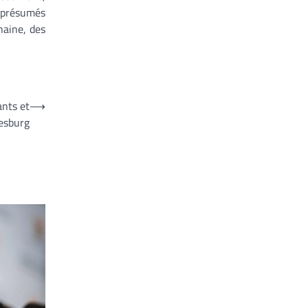
s présumés
haine, des
ants et
⟶
nesburg