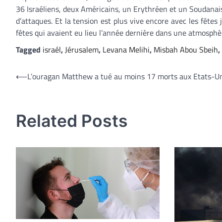
36 Israéliens, deux Américains, un Erythréen et un Soudanai
d’attaques. Et la tension est plus vive encore avec les fête
fêtes qui avaient eu lieu l’année dernière dans une atmosphè
Tagged
israél
,
Jérusalem
,
Levana Melihi
,
Misbah Abou Sbeih
,
Navigation
⟵
L’ouragan Matthew a tué au moins 17 morts aux Etats-U
de
l’article
Related Posts