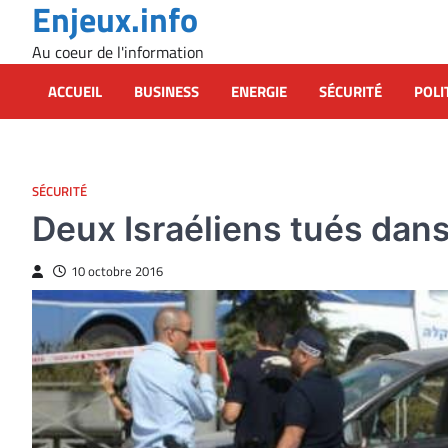
Enjeux.info
Skip
to
Au coeur de l'information
content
ACCUEIL
BUSINESS
ENERGIE
SÉCURITÉ
POLI
SÉCURITÉ
Deux Israéliens tués dans
10 octobre 2016