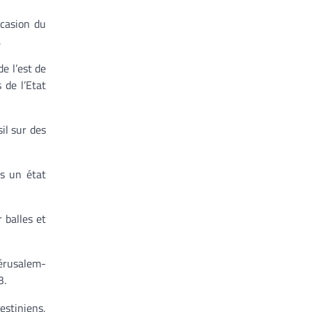
ccasion du
.
e l’est de
 de l’Etat
il sur des
ns un état
 balles et
Jérusalem-
3.
estiniens,