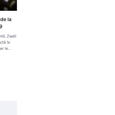
 de la
9
nté, Zweli
cté le
mer le…