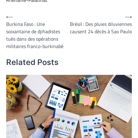
Rhénanie-Palatinat
Navigation
⟵
⟶
Burkina Faso : Une
Brésil : Des pluies diluviennes
de
soixantaine de djihadistes
causent 24 décès à Sao Paulo
l’article
tués dans des opérations
militaires franco-burkinabè
Related Posts