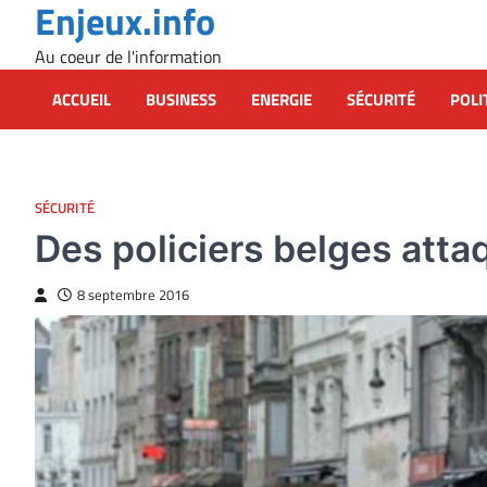
Enjeux.info
Skip
to
Au coeur de l'information
content
ACCUEIL
BUSINESS
ENERGIE
SÉCURITÉ
POLI
SÉCURITÉ
Des policiers belges att
8 septembre 2016