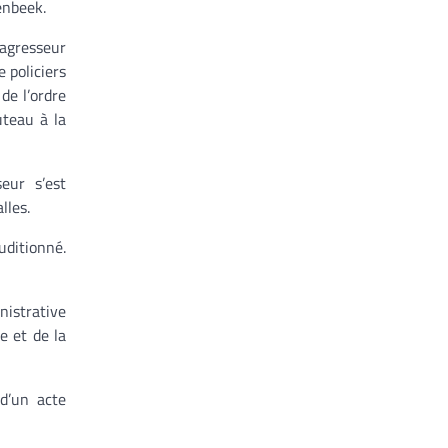
enbeek.
’agresseur
 policiers
de l’ordre
uteau à la
seur s’est
lles.
uditionné.
nistrative
re et de la
 d’un acte