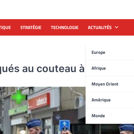
TIQUE
STRATÉGIE
TECHNOLOGIE
ACTUALITÉS
Europe
aqués au couteau à Molenbe
Afrique
Moyen Orient
Amérique
Monde