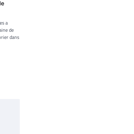
de
es a
aine de
vrier dans