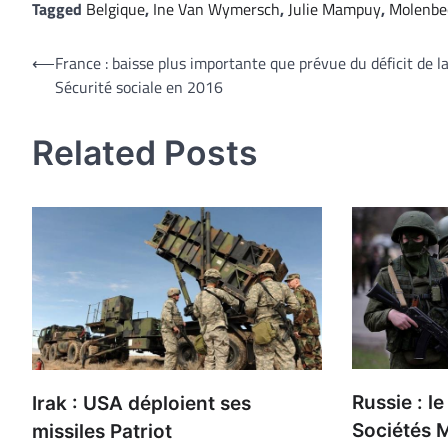
Tagged
Belgique
,
Ine Van Wymersch
,
Julie Mampuy
,
Molenbe
Navigation
⟵
France : baisse plus importante que prévue du déficit de l
Sécurité sociale en 2016
de
l’article
Related Posts
Russie : 
Irak : USA déploient ses
Sociétés M
missiles Patriot