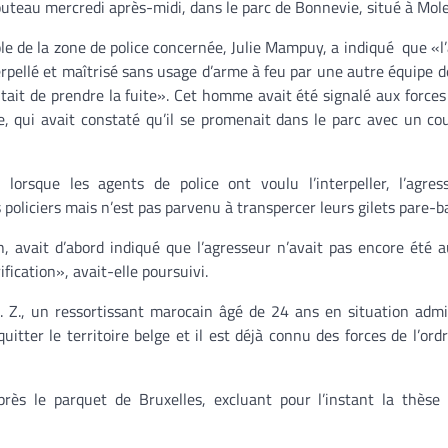
uteau mercredi après-midi, dans le parc de Bonnevie, situé à Mol
le de la zone de police concernée, Julie Mampuy, a indiqué que «l
erpellé et maîtrisé sans usage d’arme à feu par une autre équipe de
entait de prendre la fuite». Cet homme avait été signalé aux forces 
, qui avait constaté qu’il se promenait dans le parc avec un co
, lorsque les agents de police ont voulu l’interpeller, l’agres
 policiers mais n’est pas parvenu à transpercer leurs gilets pare-ba
 avait d’abord indiqué que l’agresseur n’avait pas encore été a
fication», avait-elle poursuivi.
M. Z., un ressortissant marocain âgé de 24 ans en situation admi
uitter le territoire belge et il est déjà connu des forces de l’ord
après le parquet de Bruxelles, excluant pour l’instant la thèse