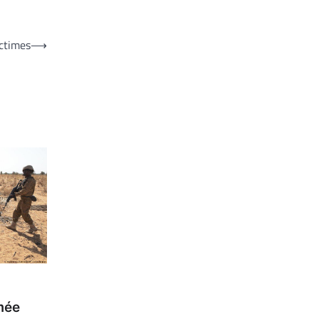
ictimes
⟶
rmée