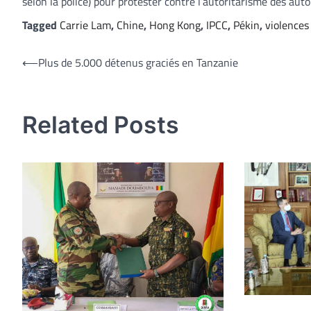
selon la police) pour protester contre l’autoritarisme des au
Tagged
Carrie Lam
,
Chine
,
Hong Kong
,
IPCC
,
Pékin
,
violences 
Navigation
⟵
Plus de 5.000 détenus graciés en Tanzanie
de
l’article
Related Posts