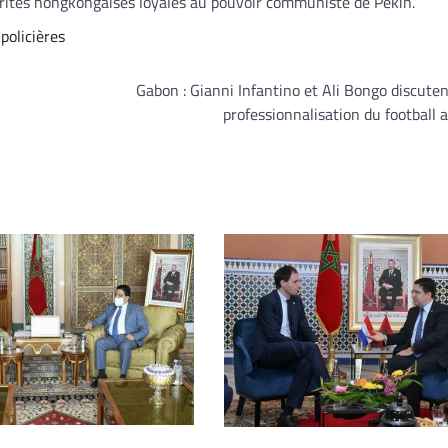
torités hongkongaises loyales au pouvoir communiste de Pékin.
policières
Gabon : Gianni Infantino et Ali Bongo discuten
professionnalisation du football a