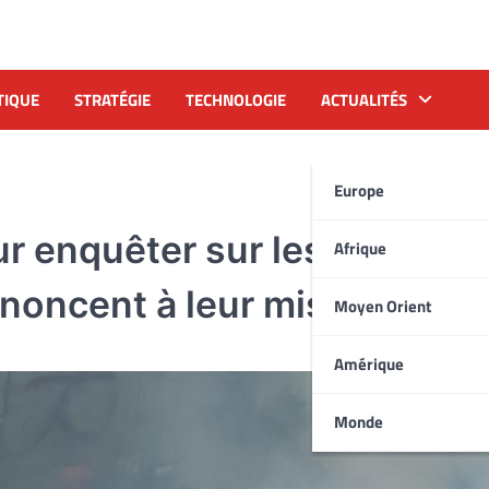
TIQUE
STRATÉGIE
TECHNOLOGIE
ACTUALITÉS
Europe
r enquêter sur les violence
Afrique
enoncent à leur mission
Moyen Orient
Amérique
Monde