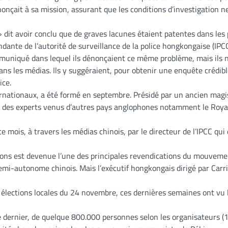
nonçait à sa mission, assurant que les conditions d’investigation n
dit avoir conclu que de graves lacunes étaient patentes dans les 
ndante de l’autorité de surveillance de la police hongkongaise (IPCC
mmuniqué dans lequel ils dénonçaient ce même problème, mais ils 
ans les médias. Ils y suggéraient, pour obtenir une enquête crédible
ice.
ernationaux, a été formé en septembre. Présidé par un ancien magi
mpte des experts venus d’autres pays anglophones notamment le Ro
mois, à travers les médias chinois, par le directeur de l’IPCC qui
tions est devenue l’une des principales revendications du mouveme
semi-autonome chinois. Mais l’exécutif hongkongais dirigé par Carr
 élections locales du 24 novembre, ces dernières semaines ont vu 
e dernier, de quelque 800.000 personnes selon les organisateurs 