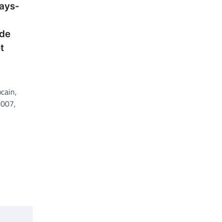
Pays-
 de
t
cain,
2007,