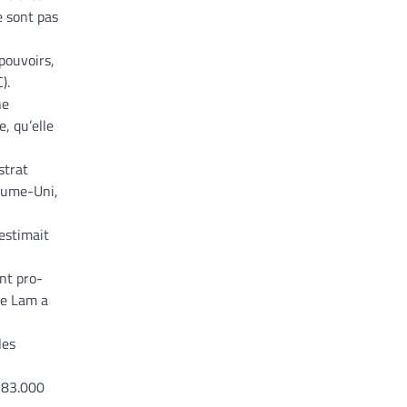
e sont pas
pouvoirs,
).
ne
, qu’elle
strat
yaume-Uni,
 estimait
nt pro-
ie Lam a
les
(183.000