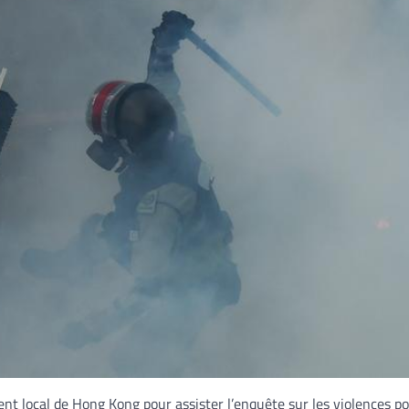
t local de Hong Kong pour assister l’enquête sur les violences po