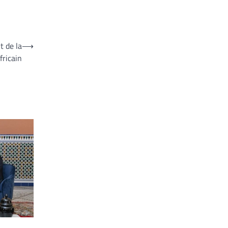
t de la
⟶
fricain