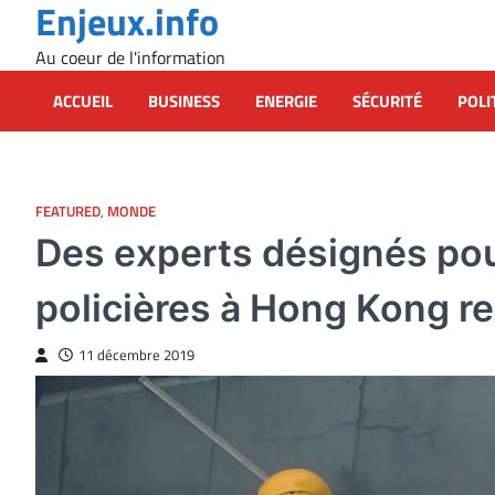
Enjeux.info
Skip
to
Au coeur de l'information
content
ACCUEIL
BUSINESS
ENERGIE
SÉCURITÉ
POLI
FEATURED
,
MONDE
Des experts désignés pou
policières à Hong Kong r
11 décembre 2019