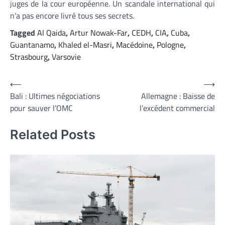
juges de la cour européenne. Un scandale international qui
n’a pas encore livré tous ses secrets.
Tagged
Al Qaida
,
Artur Nowak-Far
,
CEDH
,
CIA
,
Cuba
,
Guantanamo
,
Khaled el-Masri
,
Macédoine
,
Pologne
,
Strasbourg
,
Varsovie
Navigation
⟵
⟶
Bali : Ultimes négociations
Allemagne : Baisse de
de
pour sauver l’OMC
l’excédent commercial
l’article
Related Posts