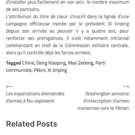
d’installer plus facilement en son sein, le nombre maximum
de ses partisans.
L’attribution du titre de cœur s’inscrit dans la lignée d’une
campagne officieuse menée par le président XI Jinping
depuis son arrivée au pouvoir il y a quatre ans, pour
renforcer ses prérogatives. Il s’est notamment intronisé
commandant en chef de la Commission militaire centrale,
alors qu’il contrôle déjà les forces armées.
Tagged
Chine
,
Deng Xiaoping
,
Mao Zedong
,
Parti
communiste
,
Pékin
,
Xi Jinping
Navigation
⟵
⟶
Les exportations allemandes
Washington annonce
de
d’armes à feu explosent
d’interception d’armes
l’article
iraniennes vers le Yémen
Related Posts