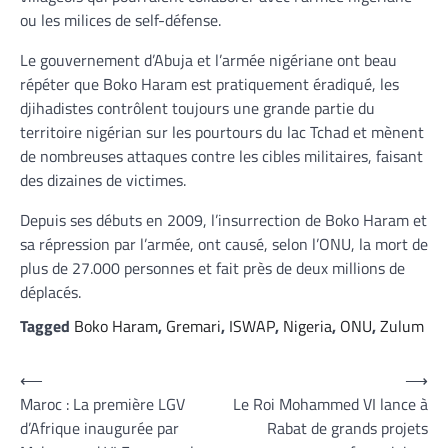
ou les milices de self-défense.
Le gouvernement d’Abuja et l’armée nigériane ont beau
répéter que Boko Haram est pratiquement éradiqué, les
djihadistes contrôlent toujours une grande partie du
territoire nigérian sur les pourtours du lac Tchad et mènent
de nombreuses attaques contre les cibles militaires, faisant
des dizaines de victimes.
Depuis ses débuts en 2009, l’insurrection de Boko Haram et
sa répression par l’armée, ont causé, selon l’ONU, la mort de
plus de 27.000 personnes et fait près de deux millions de
déplacés.
Tagged
Boko Haram
,
Gremari
,
ISWAP
,
Nigeria
,
ONU
,
Zulum
Navigation
⟵
⟶
Maroc : La première LGV
Le Roi Mohammed VI lance à
de
d’Afrique inaugurée par
Rabat de grands projets
l’article