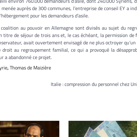
eilli environ 760.000 demandeurs d’asile, dont 240.000 Syriens, d
ête menée auprès de 300 communes, l’entreprise de conseil EY a ind
d’hébergement pour les demandeurs d’asile.
 coalition au pouvoir en Allemagne sont divisés au sujet du re
 titre de séjour de trois ans et, le cas échéant, la permission de 
 conservateur, avait ouvertement envisagé de ne plus octroyer qu’un
e droit au regroupement familial, ce qui a provoqué la désappro
eur a abandonné ce projet.
yrie
,
Thomas de Maizière
Italie : compression du personnel chez Un