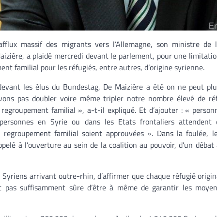
afflux massif des migrants vers l’Allemagne, son ministre de l’
zière, a plaidé mercredi devant le parlement, pour une limitatio
nt familial pour les réfugiés, entre autres, d’origine syrienne.
devant les élus du Bundestag, De Maizière a été on ne peut plus
ons pas doubler voire même tripler notre nombre élevé de réf
 regroupement familial », a-t-il expliqué. Et d’ajouter : « person
personnes en Syrie ou dans les Etats frontaliers attendent 
regroupement familial soient approuvées ». Dans la foulée, le
pelé à l’ouverture au sein de la coalition au pouvoir, d’un débat
 Syriens arrivant outre-rhin, d’affirmer que chaque réfugié origin
est pas suffisamment sûre d’être à même de garantir les moyen