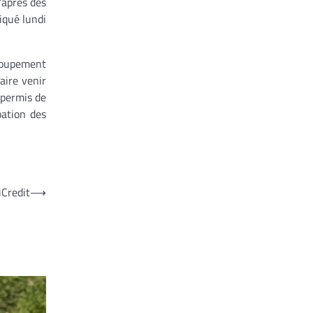
’après des
iqué lundi
groupement
faire venir
 permis de
bation des
iCredit
⟶