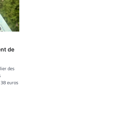
ent de
ier des
s
 38 euros