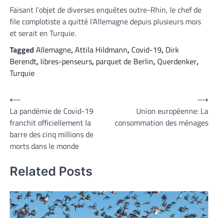
Faisant l’objet de diverses enquêtes outre-Rhin, le chef de
file complotiste a quitté l’Allemagne depuis plusieurs mois
et serait en Turquie.
Tagged
Allemagne
,
Attila Hildmann
,
Covid-19
,
Dirk
Berendt
,
libres-penseurs
,
parquet de Berlin
,
Querdenker
,
Turquie
Navigation
⟵
⟶
La pandémie de Covid-19
Union européenne: La
de
franchit officiellement la
consommation des ménages
l’article
barre des cinq millions de
morts dans le monde
Related Posts