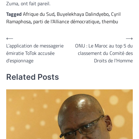
Zuma, ont fait pareil.
Tagged
Afrique du Sud
,
Buyelekhaya Dalindyebo
,
Cyril
Ramaphosa
,
parti de l’Alliance démocratique
,
thembu
Navigation
⟵
⟶
L’application de messagerie
ONU : Le Maroc au top 5 du
de
émiratie ToTok accusée
classement du Comité des
l’article
d’espionnage
Droits de l’Homme
Related Posts