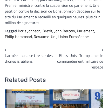
Premier ministre, contre la suspension du parlement. Une
pétition contre la décision de Boris Johnson déposée sur le
site du Parlement a recueilli en quelques heures, plus d’un
million de signatures.
Tagged
Boris Johnson
,
Brexit
,
John Bercow
,
Parlement
,
Philip Hammond
,
Royaume-Uni
,
Union Européenne
Navigation
⟵
⟶
L’armée libanaise tire sur des
Etats-Unis : Trump lance le
de
drones israéliens
commandement militaire de
l’article
l’espace
Related Posts