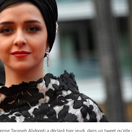
nienne Taraneh Alidoosti a déclaré hier jeudi, dans un tweet qu’elle