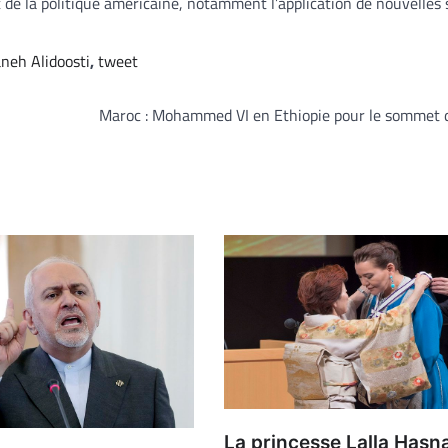
 de la politique américaine, notamment l’application de nouvelles
neh Alidoosti
,
tweet
Maroc : Mohammed VI en Ethiopie pour le sommet d
La princesse Lalla Hasn