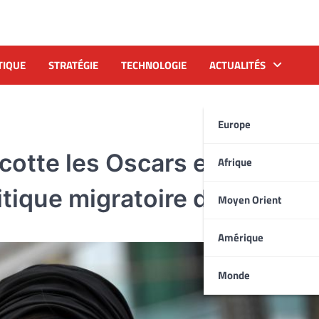
TIQUE
STRATÉGIE
TECHNOLOGIE
ACTUALITÉS
Europe
cotte les Oscars en
Afrique
litique migratoire de Trump
Moyen Orient
Amérique
Monde