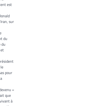
ient est
Donald
Iran, sur
e
nt du
e du
 et
président
 le
sas pour
la
 devenu «
ait que
vivant à