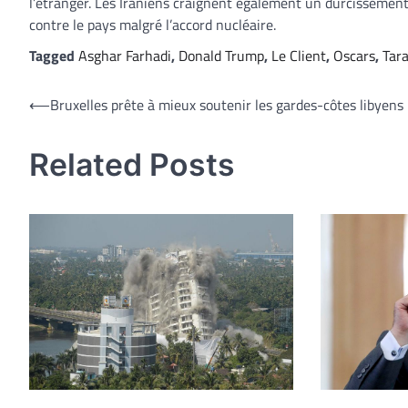
l’étranger. Les Iraniens craignent également un durcissement
contre le pays malgré l’accord nucléaire.
Tagged
Asghar Farhadi
,
Donald Trump
,
Le Client
,
Oscars
,
Tara
Navigation
⟵
Bruxelles prête à mieux soutenir les gardes-côtes libyens
de
Related Posts
l’article