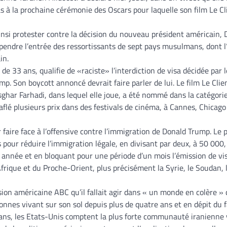
as à la prochaine cérémonie des Oscars pour laquelle son film Le Cl
insi protester contre la décision du nouveau président américain, 
endre l’entrée des ressortissants de sept pays musulmans, dont l‘
in.
 de 33 ans, qualifie de «raciste» l’interdiction de visa décidée par l
mp. Son boycott annoncé devrait faire parler de lui. Le film Le Clie
sghar Farhadi, dans lequel elle joue, a été nommé dans la catégori
aflé plusieurs prix dans des festivals de cinéma, à Cannes, Chicago
 faire face à l’offensive contre l’immigration de Donald Trump. Le 
pour réduire l’immigration légale, en divisant par deux, à 50 000,
 année et en bloquant pour une période d’un mois l’émission de vi
ique et du Proche-Orient, plus précisément la Syrie, le Soudan, 
ion américaine ABC qu’il fallait agir dans « un monde en colère »
onnes vivant sur son sol depuis plus de quatre ans et en dépit du f
 ans, les Etats-Unis comptent la plus forte communauté iranienne 