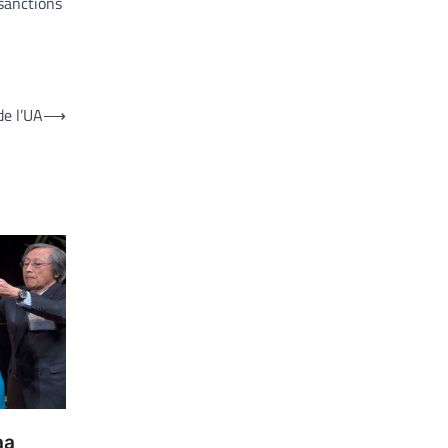
 sanctions
e l’UA
⟶
aa