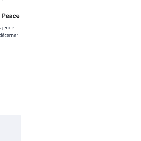
I Peace
s jeune
 décerner