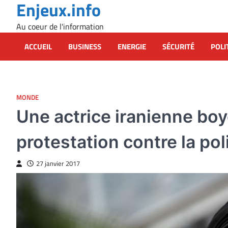
Enjeux.info
Skip
to
Au coeur de l'information
content
ACCUEIL
BUSINESS
ENERGIE
SÉCURITÉ
POLI
MONDE
Une actrice iranienne boy
protestation contre la po
27 janvier 2017