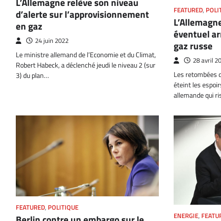
L’Allemagne relève son niveau
FEATURED
,
POLI
d’alerte sur l’approvisionnement
L’Allemagne
en gaz
éventuel ar
24 juin 2022
gaz russe
Le ministre allemand de l’Economie et du Climat,
28 avril 2
Robert Habeck, a déclenché jeudi le niveau 2 (sur
Les retombées d
3) du plan…
éteint les espoi
allemande qui r
FEATURED
,
POLITIQUE
ENERGIE
,
FEATU
Berlin contre un embargo sur le