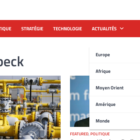
TIQUE
STRATÉGIE
TECHNOLOGIE
ACTUALITÉS
beck
Europe
Afrique
Moyen Orient
Amérique
Monde
FEATURED
,
POLITIQUE