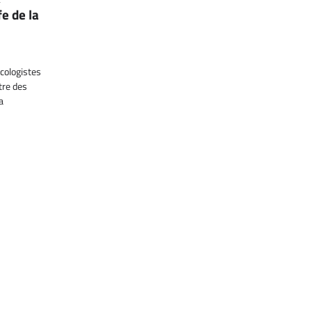
e de la
cologistes
tre des
a