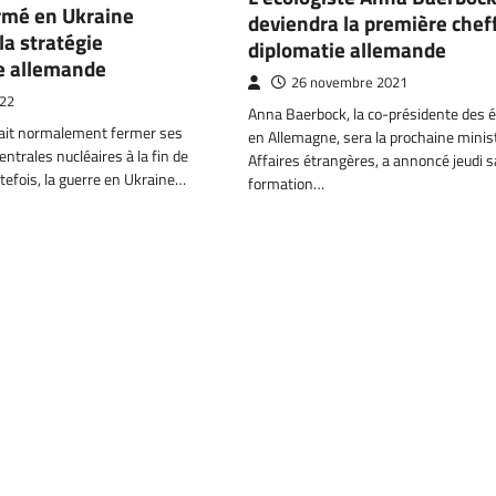
armé en Ukraine
deviendra la première cheff
a stratégie
diplomatie allemande
e allemande
26 novembre 2021
022
Anna Baerbock, la co-présidente des é
ait normalement fermer ses
en Allemagne, sera la prochaine minis
entrales nucléaires à la fin de
Affaires étrangères, a annoncé jeudi s
tefois, la guerre en Ukraine…
formation…