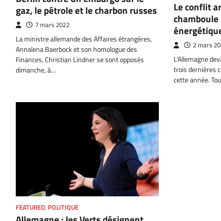
Le conflit 
gaz, le pétrole et le charbon russes
chamboule l
7 mars 2022
énergétiqu
La ministre allemande des Affaires étrangères,
2 mars 2
Annalena Baerbock et son homologue des
L’Allemagne dev
Finances, Christian Lindner se sont opposés
trois dernières c
dimanche, à…
cette année. Tou
FEATURED
,
POLITIQUE
Allemagne : les Verts désignent