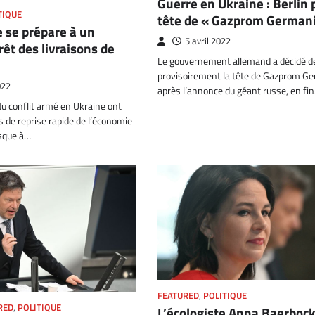
Guerre en Ukraine : Berlin 
TIQUE
tête de « Gazprom German
 se prépare à un
5 avril 2022
rêt des livraisons de
Le gouvernement allemand a décidé d
provisoirement la tête de Gazprom G
022
après l’annonce du géant russe, en fi
u conflit armé en Ukraine ont
rs de reprise rapide de l’économie
isque à…
FEATURED
,
POLITIQUE
RED
,
POLITIQUE
L’écologiste Anna Baerboc