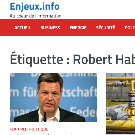
Enjeux.info
Skip
to
Au coeur de l'information
content
ACCUEIL
BUSINESS
ENERGIE
SÉCURITÉ
POLI
Étiquette :
Robert Ha
FEATURED
,
POLITIQUE