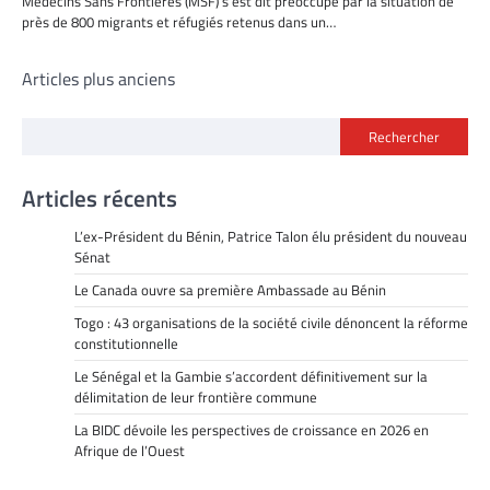
Médecins Sans Frontières (MSF) s’est dit préoccupé par la situation de
près de 800 migrants et réfugiés retenus dans un…
Navigation
Articles plus anciens
des
Rechercher
articles
Articles récents
L’ex-Président du Bénin, Patrice Talon élu président du nouveau
Sénat
Le Canada ouvre sa première Ambassade au Bénin
Togo : 43 organisations de la société civile dénoncent la réforme
constitutionnelle
Le Sénégal et la Gambie s’accordent définitivement sur la
délimitation de leur frontière commune
La BIDC dévoile les perspectives de croissance en 2026 en
Afrique de l’Ouest