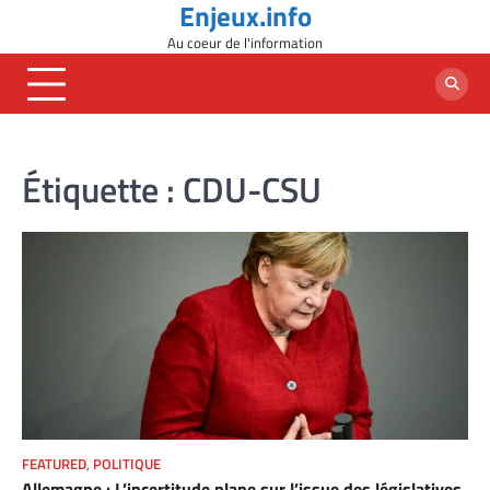
Enjeux.info
Skip
to
Au coeur de l'information
content
Étiquette :
CDU-CSU
FEATURED
,
POLITIQUE
Allemagne : L’incertitude plane sur l’issue des législatives