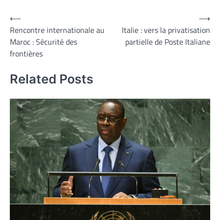
Navigation
⟵
⟶
Rencontre internationale au
Italie : vers la privatisation
de
Maroc : Sécurité des
partielle de Poste Italiane
l’article
frontières
Related Posts