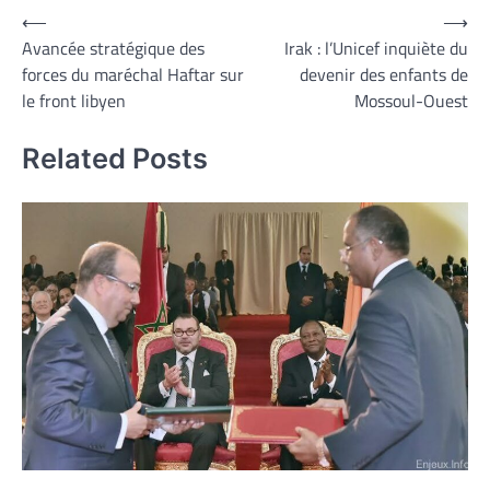
Navigation
⟵
⟶
Avancée stratégique des
Irak : l’Unicef inquiète du
de
forces du maréchal Haftar sur
devenir des enfants de
l’article
le front libyen
Mossoul-Ouest
Related Posts