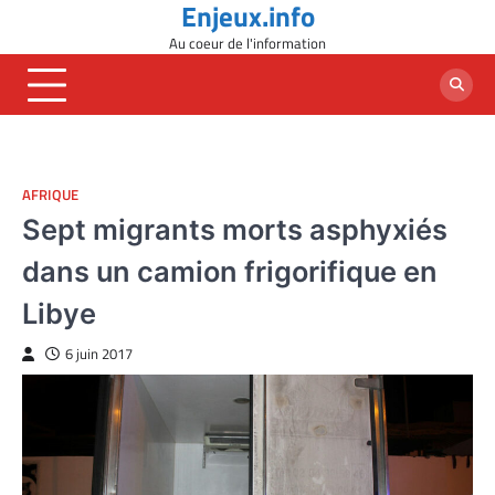
Enjeux.info
Skip
to
Au coeur de l'information
content
AFRIQUE
Sept migrants morts asphyxiés
dans un camion frigorifique en
Libye
6 juin 2017