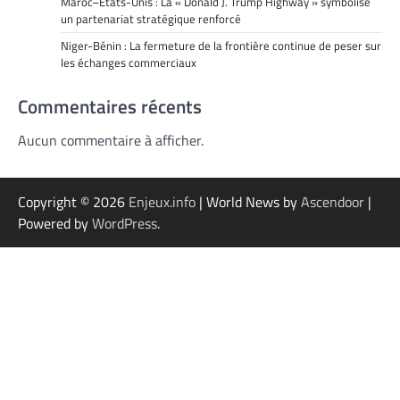
Maroc–États-Unis : La « Donald J. Trump Highway » symbolise
un partenariat stratégique renforcé
Niger-Bénin : La fermeture de la frontière continue de peser sur
les échanges commerciaux
Commentaires récents
Aucun commentaire à afficher.
Copyright © 2026
Enjeux.info
| World News by
Ascendoor
|
Powered by
WordPress
.