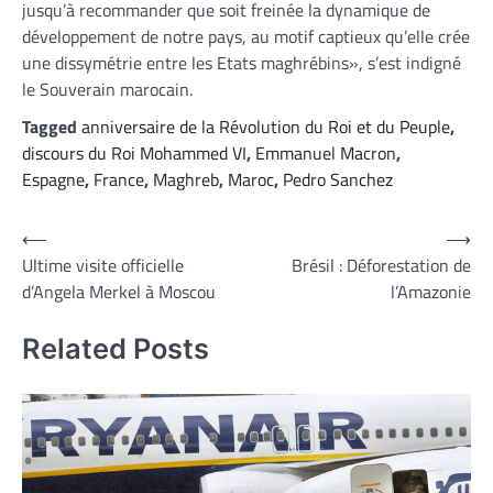
jusqu’à recommander que soit freinée la dynamique de
développement de notre pays, au motif captieux qu’elle crée
une dissymétrie entre les Etats maghrébins», s’est indigné
le Souverain marocain.
Tagged
anniversaire de la Révolution du Roi et du Peuple
,
discours du Roi Mohammed VI
,
Emmanuel Macron
,
Espagne
,
France
,
Maghreb
,
Maroc
,
Pedro Sanchez
Navigation
⟵
⟶
Ultime visite officielle
Brésil : Déforestation de
de
d’Angela Merkel à Moscou
l’Amazonie
l’article
Related Posts