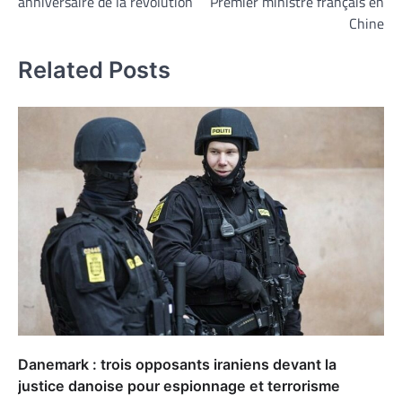
anniversaire de la révolution
Premier ministre français en
l’article
Chine
Related Posts
Danemark : trois opposants iraniens devant la
justice danoise pour espionnage et terrorisme