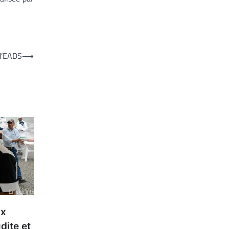
 d’EADS
⟶
ux
dite et