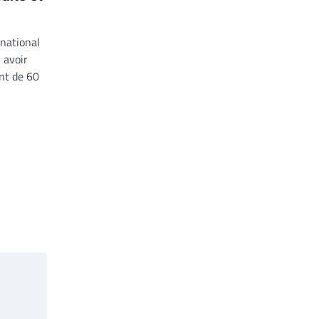
rnational
 avoir
nt de 60