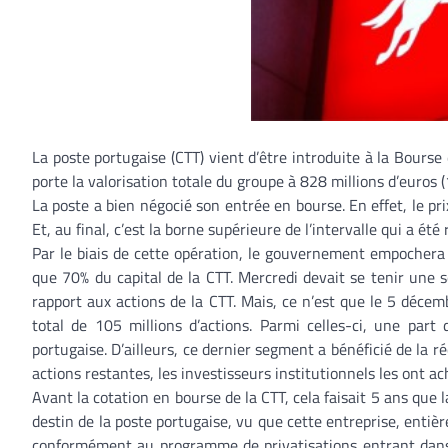
La poste portugaise (CTT) vient d’être introduite à la Bourse
porte la valorisation totale du groupe à 828 millions d’euros (1
La poste a bien négocié son entrée en bourse. En effet, le prix
Et, au final, c’est la borne supérieure de l’intervalle qui a été
Par le biais de cette opération, le gouvernement empochera 58
que 70% du capital de la CTT. Mercredi devait se tenir une s
rapport aux actions de la CTT. Mais, ce n’est que le 5 déce
total de 105 millions d’actions. Parmi celles-ci, une part
portugaise. D’ailleurs, ce dernier segment a bénéficié de la ré
actions restantes, les investisseurs institutionnels les ont ac
Avant la cotation en bourse de la CTT, cela faisait 5 ans que 
destin de la poste portugaise, vu que cette entreprise, entière
conformément au programme de privatisations entrant dans le