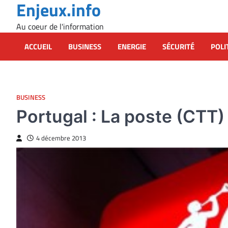
Enjeux.info
Skip
to
Au coeur de l'information
content
ACCUEIL
BUSINESS
ENERGIE
SÉCURITÉ
POLI
BUSINESS
Portugal : La poste (CTT
4 décembre 2013