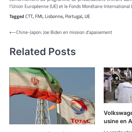
l’Union Européenne (UE) et le Fonds Monétaire International 
Tagged
CTT
,
FMI
,
Lisbonne
,
Portugal
,
UE
Navigation
⟵
Chine-Japon: Joe Biden en mission d’apaisement
de
Related Posts
l’article
Volkswage
usine en A
Le constructe