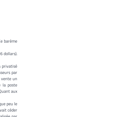
 Ce barème
6 dollars).
 privatisé
sseurs par
n vente un
e la poste
. Quant aux
que peu le
evait céder
alisée par