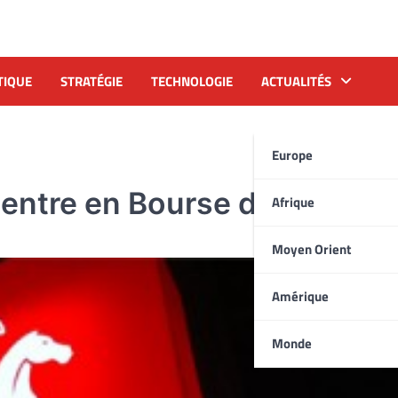
TIQUE
STRATÉGIE
TECHNOLOGIE
ACTUALITÉS
Europe
) entre en Bourse de Lisbon
Afrique
Moyen Orient
Amérique
Monde