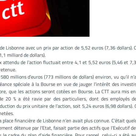
 de Lisbonne avec un prix par action de 5,52 euros (7,36 dollars).
,1 milliard de dollars).
 attendu de l’action fluctuait entre 4,1 et 5,52 euros (5,46 et 7,3
 retenue.
0 millions d’euros (773 millions de dollars) environ, vu qu’il n’a
éance spéciale à la Bourse en vue de jauger l’intérêt des investi
mbre, que les actions seront cotées en Bourse. La CTT aura mis e
 de 20 % a été ravie par des particuliers, dont des employés d
duction du prix unitaire de l’action, soit 5,24 euros (6,98 dollars)
hetées.
la place financière de Lisbonne n’en avait plus connue. C’était quel
ment détenue par l’Etat, faisait partie des actifs que l’Exécutif d
 cadre du plan d’aide financière. Pour rappel, celui-ci a été av