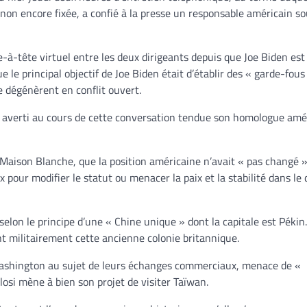
non encore fixée, a confié à la presse un responsable américain s
e-à-tête virtuel entre les deux dirigeants depuis que Joe Biden es
 le principal objectif de Joe Biden était d’établir des « garde-fous
e dégénèrent en conflit ouvert.
s a averti au cours de cette conversation tendue son homologue amé
a Maison Blanche, que la position américaine n’avait « pas changé 
pour modifier le statut ou menacer la paix et la stabilité dans le 
lon le principe d’une « Chine unique » dont la capitale est Pékin. 
t militairement cette ancienne colonie britannique.
c Washington au sujet de leurs échanges commerciaux, menace de «
osi mène à bien son projet de visiter Taïwan.