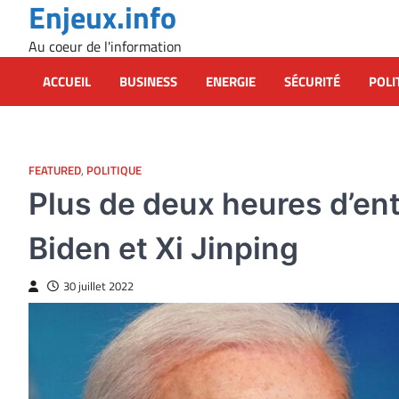
Enjeux.info
Skip
to
Au coeur de l'information
content
ACCUEIL
BUSINESS
ENERGIE
SÉCURITÉ
POLI
FEATURED
,
POLITIQUE
Plus de deux heures d’en
Biden et Xi Jinping
30 juillet 2022