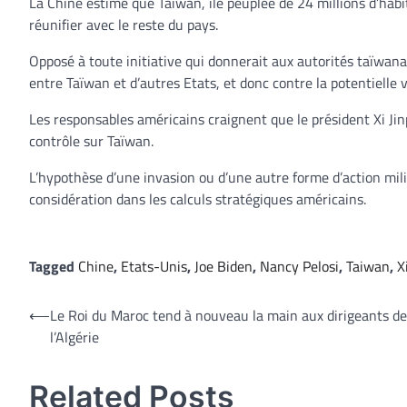
La Chine estime que Taïwan, île peuplée de 24 millions d’habit
réunifier avec le reste du pays.
Opposé à toute initiative qui donnerait aux autorités taïwanai
entre Taïwan et d’autres Etats, et donc contre la potentielle v
Les responsables américains craignent que le président Xi Jinp
contrôle sur Taïwan.
L’hypothèse d’une invasion ou d’une autre forme d’action mili
considération dans les calculs stratégiques américains.
Tagged
Chine
,
Etats-Unis
,
Joe Biden
,
Nancy Pelosi
,
Taiwan
,
X
Navigation
⟵
Le Roi du Maroc tend à nouveau la main aux dirigeants de
l’Algérie
de
l’article
Related Posts