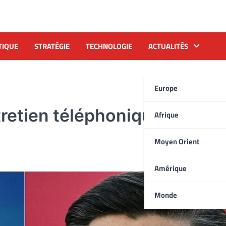
TIQUE
STRATÉGIE
TECHNOLOGIE
ACTUALITÉS
Europe
tretien téléphonique entre 
Afrique
Moyen Orient
Amérique
Monde