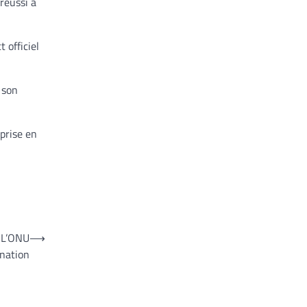
réussi à
 officiel
 son
prise en
: L’ONU
⟶
ination