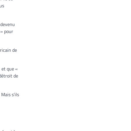
ous
t devenu
 » pour
ricain de
» et que «
détroit de
Mais s’ils