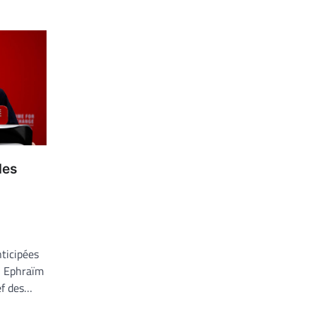
des
ticipées
n Ephraïm
ef des…