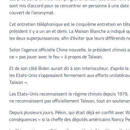
sont mis d’accord pour se rencontrer en personne à une date 
couvert de l’anonymat.
Cet entretien téléphonique est le cinquième entretien en têt
président il y a un an et demi. La Maison Blanche a indiqué que
les deux superpuissances, afin d’éviter que leurs différends n
Selon l’agence officielle Chine nouvelle, le président chinoi
ne « pas jouer avec le feu » à propos de Taïwan.
Et de son côté Biden aurait dit à son interlocuteur, d’après l
les Etats-Unis s’opposaient fermement aux efforts unilatéraux 
Taïwan ».
Les Etats-Unis reconnaissent le régime chinois depuis 1979, se
ne reconnaissent pas officiellement Taïwan, tout en soutenan
Depuis plusieurs jours, Pékin, qui était déjà en conflit ave
conséquences » si la cheffe des députés américains Nancy Pel