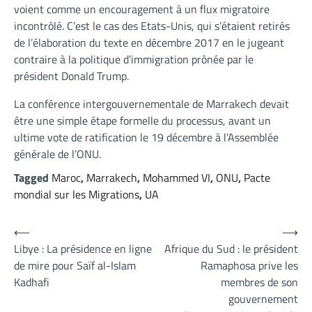
voient comme un encouragement à un flux migratoire
incontrôlé. C’est le cas des Etats-Unis, qui s’étaient retirés
de l’élaboration du texte en décembre 2017 en le jugeant
contraire à la politique d’immigration prônée par le
président Donald Trump.
La conférence intergouvernementale de Marrakech devait
être une simple étape formelle du processus, avant un
ultime vote de ratification le 19 décembre à l’Assemblée
générale de l’ONU.
Tagged
Maroc
,
Marrakech
,
Mohammed VI
,
ONU
,
Pacte
mondial sur les Migrations
,
UA
Navigation
⟵
⟶
Libye : La présidence en ligne
Afrique du Sud : le président
de
de mire pour Saïf al-Islam
Ramaphosa prive les
l’article
Kadhafi
membres de son
gouvernement