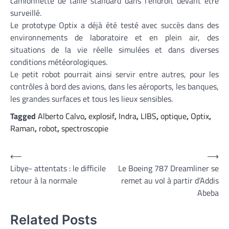
camionnette de taille standard dans l’endroit devant être
surveillé.
Le prototype Optix a déjà été testé avec succès dans des
environnements de laboratoire et en plein air, des
situations de la vie réelle simulées et dans diverses
conditions météorologiques.
Le petit robot pourrait ainsi servir entre autres, pour les
contrôles à bord des avions, dans les aéroports, les banques,
les grandes surfaces et tous les lieux sensibles.
Tagged
Alberto Calvo
,
explosif
,
Indra
,
LIBS
,
optique
,
Optix
,
Raman
,
robot
,
spectroscopie
Navigation
⟵
⟶
Libye- attentats : le difficile
Le Boeing 787 Dreamliner se
de
retour à la normale
remet au vol à partir d’Addis
l’article
Abeba
Related Posts