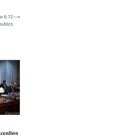
e 6.72
⟶
publics
uxelles