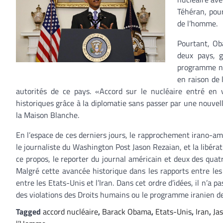
Téhéran, pour
de l’homme.
Pourtant, Oba
deux pays, g
programme nuc
en raison de 
autorités de ce pays. «Accord sur le nucléaire entré en 
historiques grâce à la diplomatie sans passer par une nouve
la Maison Blanche.
En l’espace de ces derniers jours, le rapprochement irano-am
le journaliste du Washington Post Jason Rezaian, et la libéra
ce propos, le reporter du journal américain et deux des quatr
Malgré cette avancée historique dans les rapports entre les
entre les Etats-Unis et l’Iran. Dans cet ordre d’idées, il n’a
des violations des Droits humains ou le programme iranien de 
Tagged
accord nucléaire
,
Barack Obama
,
Etats-Unis
,
Iran
,
Ja