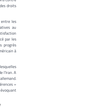
des droits
 entre les
atives au
tisfaction
cé par les
s progrès
méricain à
lesquelles
 l’Iran. A
 allemand.
férences »
, évoquant
e