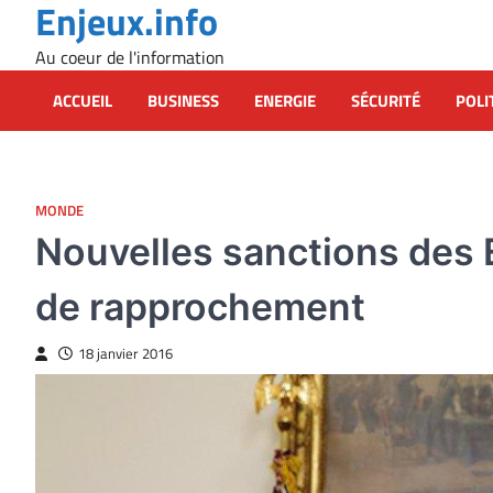
Enjeux.info
Skip
to
Au coeur de l'information
content
ACCUEIL
BUSINESS
ENERGIE
SÉCURITÉ
POLI
MONDE
Nouvelles sanctions des E
de rapprochement
18 janvier 2016