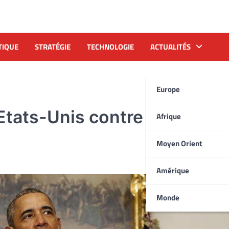
TIQUE
STRATÉGIE
TECHNOLOGIE
ACTUALITÉS
Europe
tats-Unis contre l’Iran sur 
Afrique
Moyen Orient
Amérique
Monde