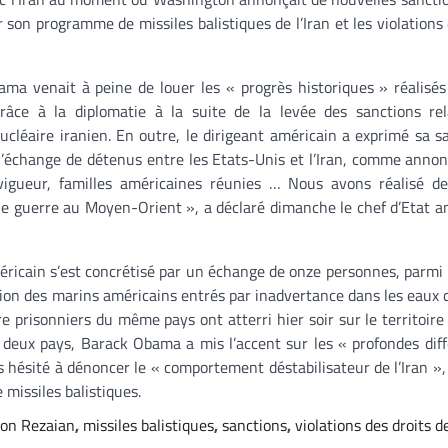
 son programme de missiles balistiques de l’Iran et les violations 
ma venait à peine de louer les « progrès historiques » réalisés
râce à la diplomatie à la suite de la levée des sanctions rel
léaire iranien. En outre, le dirigeant américain a exprimé sa sa
l’échange de détenus entre les Etats-Unis et l’Iran, comme annon
vigueur, familles américaines réunies … Nous avons réalisé de
lle guerre au Moyen-Orient », a déclaré dimanche le chef d’Etat a
éricain s’est concrétisé par un échange de onze personnes, parmi 
tion des marins américains entrés par inadvertance dans les eaux de
e prisonniers du même pays ont atterri hier soir sur le territoire
 deux pays, Barack Obama a mis l’accent sur les « profondes dif
 pas hésité à dénoncer le « comportement déstabilisateur de l’Iran »
missiles balistiques.
son Rezaian
,
missiles balistiques
,
sanctions
,
violations des droits d