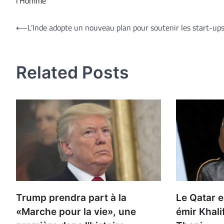
l’Homme
Navigation
⟵
L’Inde adopte un nouveau plan pour soutenir les start-up
de
l’article
Related Posts
Trump prendra part à la
Le Qatar e
«Marche pour la vie», une
émir Khal